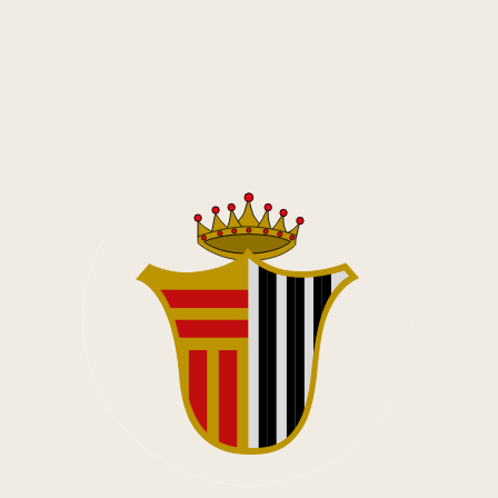
 Räume sind mit vielen privaten Erinnerungen und Antiquitäten der Fami
Zu Airbnb
Ferienhaus
Alte Försterei
igenen vier Wände für Ihren Kurzurlaub im Sauerland. Dieses historisc
ng für 6-10 Gäste ist Teil der historischen Schlossanlage mit Blick 
Zu Airbnb
Ferienhaus Wippe
r 2021 nun lichtdurchflutetet und großzügig angelegt für 6-12 Gäste.
 Schlossmauer gut zu sehen. Ein gemütlicher Garten hinter dem Haus l